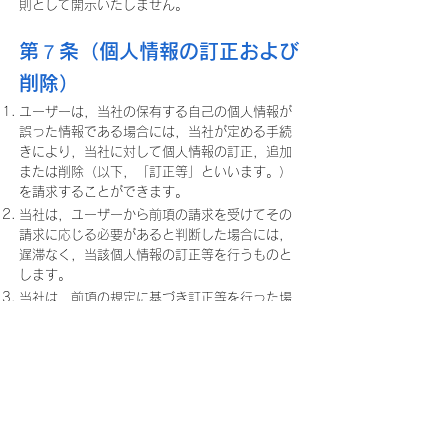
則として開示いたしません。
第７条（個人情報の訂正および
削除）
ユーザーは，当社の保有する自己の個人情報が
誤った情報である場合には，当社が定める手続
きにより，当社に対して個人情報の訂正，追加
または削除（以下，「訂正等」といいます。）
を請求することができます。
当社は，ユーザーから前項の請求を受けてその
請求に応じる必要があると判断した場合には，
遅滞なく，当該個人情報の訂正等を行うものと
します。
当社は，前項の規定に基づき訂正等を行った場
合，または訂正等を行わない旨の決定をしたと
きは遅滞なく，これをユーザーに通知します。
第８条（個人情報の利用停止
等）
当社は，本人から，個人情報が，利用目的の範