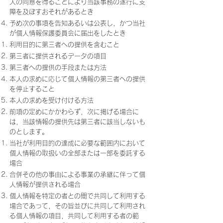
人の同意を得ることにより当該事務の遂行に支
障を及ぼすおそれがあるとき
予め次の事項を告知あるいは公表し，かつ当社
が個人情報保護委員会に届出をしたとき
利用目的に第三者への提供を含むこと
第三者に提供されるデータの項目
第三者への提供の手段または方法
本人の求めに応じて個人情報の第三者への提供
を停止すること
本人の求めを受け付ける方法
前項の定めにかかわらず，次に掲げる場合に
は，当該情報の提供先は第三者に該当しないも
のとします。
当社が利用目的の達成に必要な範囲内において
個人情報の取扱いの全部または一部を委託する
場合
合併その他の事由による事業の承継に伴って個
人情報が提供される場合
個人情報を特定の者との間で共同して利用する
場合であって，その旨並びに共同して利用され
る個人情報の項目，共同して利用する者の範