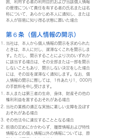
囲，利用する者の利用目的および当該個人情報
の管理について責任を有する者の氏名または名
称について，あらかじめ本人に通知し，または
本人が容易に知り得る状態に置いた場合
第６条（個人情報の開示）
当社は，本人から個人情報の開示を求められた
ときは，本人に対し，遅滞なくこれを開示しま
す。ただし，開示することにより次のいずれか
に該当する場合は，その全部または一部を開示
しないこともあり，開示しない決定をした場合
には，その旨を遅滞なく通知します。なお，個
人情報の開示に際しては，1件あたり1，000円
の手数料を申し受けます。
本人または第三者の生命，身体，財産その他の
権利利益を害するおそれがある場合
当社の業務の適正な実施に著しい支障を及ぼす
おそれがある場合
その他法令に違反することとなる場合
前項の定めにかかわらず，履歴情報および特性
情報などの個人情報以外の情報については，原